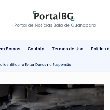
P
Portal de Notícias Baia de Guanabara
o
r
em Somos
Contato
Termos de Uso
Política 
t
a
 Identificar e Evitar Danos na Suspensão
l
B
a
i