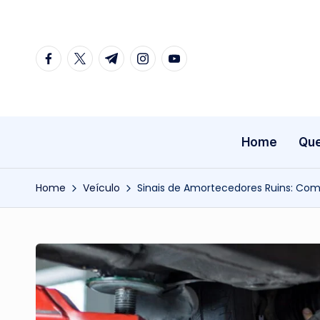
Skip
facebook.com
twitter.com
t.me
instagram.com
youtube.com
to
content
Home
Qu
Home
Veículo
Sinais de Amortecedores Ruins: Como