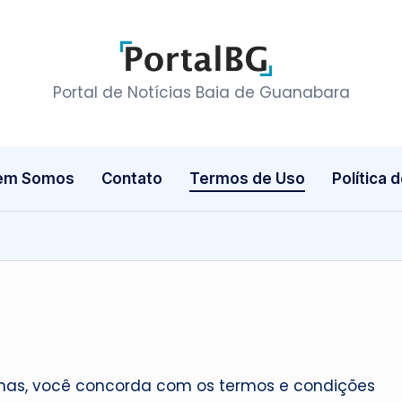
P
Portal de Notícias Baia de Guanabara
o
r
em Somos
Contato
Termos de Uso
Política 
t
a
l
B
a
ginas, você concorda com os termos e condições
i