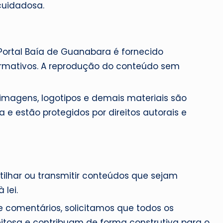
cuidadosa.
a
d
 Portal Baía de Guanabara é fornecido
e
formativos. A reprodução do conteúdo sem
G
u
 imagens, logotipos e demais materiais são
e estão protegidos por direitos autorais e
a
n
a
tilhar ou transmitir conteúdos que sejam
b
 lei.
a
e comentários, solicitamos que todos os
tosa e contribuam de forma construtiva para o