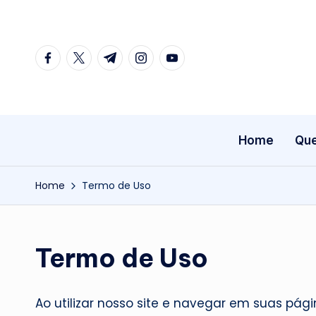
Skip
facebook.com
twitter.com
t.me
instagram.com
youtube.com
to
content
Home
Qu
Home
Termo de Uso
Termo de Uso
Ao utilizar nosso site e navegar em suas pá