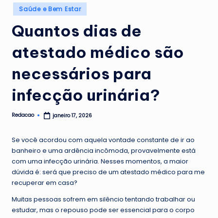
Posted
G
Saúde e Bem Estar
in
u
Quantos dias de
a
atestado médico são
n
necessários para
a
b
infecção urinária?
a
Redacao
janeiro 17, 2026
Posted
r
by
a
Se você acordou com aquela vontade constante de ir ao
banheiro e uma ardência incômoda, provavelmente está
com uma infecção urinária. Nesses momentos, a maior
dúvida é: será que preciso de um atestado médico para me
recuperar em casa?
Muitas pessoas sofrem em silêncio tentando trabalhar ou
estudar, mas o repouso pode ser essencial para o corpo