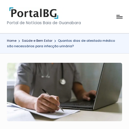
Skip
to
P
Portal de Notícias Baia de Guanabara
content
o
r
Home
Saúde e Bem Estar
Quantos dias de atestado médico
são necessários para infecção urinária?
t
a
l
B
a
i
a
d
e