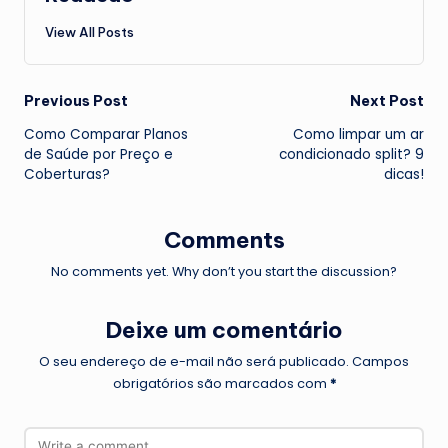
View All Posts
Post
Previous Post
Next Post
Como Comparar Planos
Como limpar um ar
navigation
de Saúde por Preço e
condicionado split? 9
Coberturas?
dicas!
Comments
No comments yet. Why don’t you start the discussion?
Deixe um comentário
O seu endereço de e-mail não será publicado.
Campos
obrigatórios são marcados com
*