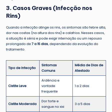
3. Casos Graves (Infecção nos
Rins)
Quando a infecção atinge os rins, os sintomas são febre alta,
dor nas costas (na altura dos rins) e calafrios. Nesses casos,
a situação é séria e pode exigir internação ou um repouso
prolongado de
7 a 15 dias
, dependendo da evolução do
tratamento.
Sintomas
Média de Dias de
Tipo de Infecção
Comuns
Atestado
Ardência e
Cistite Leve
vontade
1 a 2 dias
frequente
Dor forte e
Cistite Moderada
3 a 5 dias
sangue no xixi