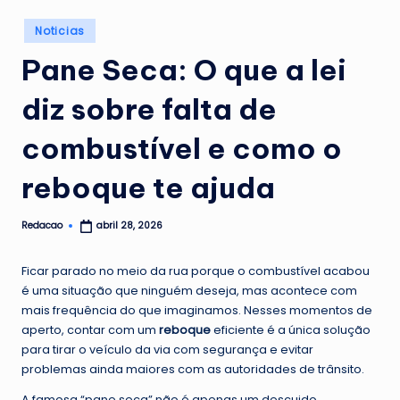
G
Posted
Noticias
u
in
Pane Seca: O que a lei
a
diz sobre falta de
n
a
combustível e como o
b
reboque te ajuda
a
r
Redacao
abril 28, 2026
Posted
by
a
Ficar parado no meio da rua porque o combustível acabou
é uma situação que ninguém deseja, mas acontece com
mais frequência do que imaginamos. Nesses momentos de
aperto, contar com um
reboque
eficiente é a única solução
para tirar o veículo da via com segurança e evitar
problemas ainda maiores com as autoridades de trânsito.
A famosa “pane seca” não é apenas um descuido