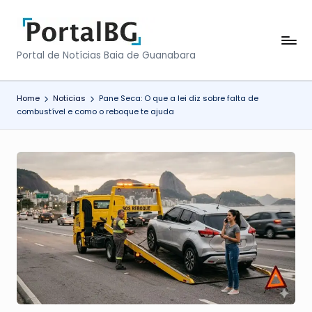
Skip
to
P
Portal de Notícias Baia de Guanabara
content
o
r
Home
Noticias
Pane Seca: O que a lei diz sobre falta de
combustível e como o reboque te ajuda
t
a
l
B
a
i
a
d
e