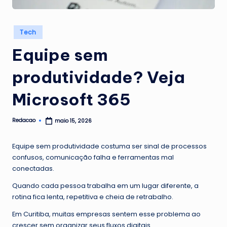
G
u
Posted
Tech
in
a
Equipe sem
n
produtividade? Veja
a
b
Microsoft 365
a
Redacao
maio 15, 2026
Posted
r
by
a
Equipe sem produtividade costuma ser sinal de processos
confusos, comunicação falha e ferramentas mal
conectadas.
Quando cada pessoa trabalha em um lugar diferente, a
rotina fica lenta, repetitiva e cheia de retrabalho.
Em Curitiba, muitas empresas sentem esse problema ao
crescer sem organizar seus fluxos digitais.