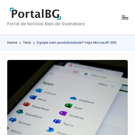
Skip
to
P
Portal de Notícias Baia de Guanabara
content
o
r
Home
Tech
Equipe sem produtividade? Veja Microsoft 365
t
a
l
B
a
i
a
d
e