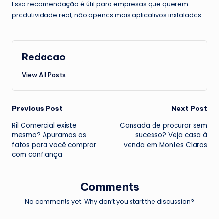
Essa recomendação é útil para empresas que querem
produtividade real, não apenas mais aplicativos instalados.
Redacao
View All Posts
Post
Previous Post
Next Post
Ril Comercial existe
Cansada de procurar sem
navigation
mesmo? Apuramos os
sucesso? Veja casa à
fatos para você comprar
venda em Montes Claros
com confiança
Comments
No comments yet. Why don’t you start the discussion?