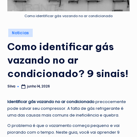
G
u
Como identificar gás vazando no ar condicionado
a
Posted
Noticias
n
in
Como identificar gás
a
b
vazando no ar
a
condicionado? 9 sinais!
r
a
Silva
junho 14, 2026
Posted
by
Identificar gás vazando no ar condicionado
precocemente
pode salvar seu compressor. A falta de gás refrigerante é
uma das causas mais comuns de ineficiência e quebra.
O problema é que o vazamento começa pequeno e vai
piorando com o tempo. Neste guia, você vai aprender 9