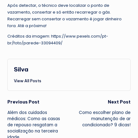
Após detectar, o técnico deve localizar o ponto de
vazamento, consertar e só então recarregar o gás.
Recarregar sem consertar o vazamento é jogar dinheiro
fora. Até a próxima!
Créditos da imagem: https://www.pexels.com/pt-
br/foto/parede-33094409/
Silva
View All Posts
Post
Previous Post
Next Post
Além dos cuidados
Como escolher plano de
navigation
médicos: Como as casas
manutenção de ar
de repouso resgatam a
condicionado? 9 dicas!
socialização na terceira
idade