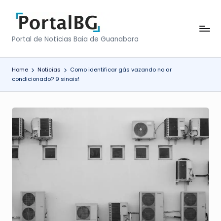
Skip
to
P
Portal de Notícias Baia de Guanabara
content
o
r
Home
Noticias
Como identificar gás vazando no ar
condicionado? 9 sinais!
t
a
l
B
a
i
a
d
e